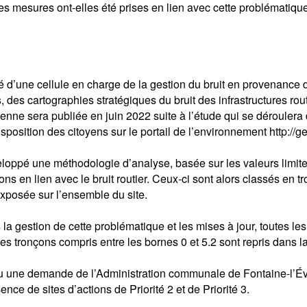
es mesures ont-elles été prises en lien avec cette problématiqu
té d’une cellule en charge de la gestion du bruit en provenance
 des cartographies stratégiques du bruit des infrastructures rou
enne sera publiée en juin 2022 suite à l’étude qui se déroulera 
position des citoyens sur le portail de l’environnement http://g
veloppé une méthodologie d’analyse, basée sur les valeurs limi
ns en lien avec le bruit routier. Ceux-ci sont alors classés en tro
xposée sur l’ensemble du site.
 gestion de cette problématique et les mises à jour, toutes les 
es tronçons compris entre les bornes 0 et 5.2 sont repris dans la
 une demande de l’Administration communale de Fontaine-l’Évêqu
sence de sites d’actions de Priorité 2 et de Priorité 3.