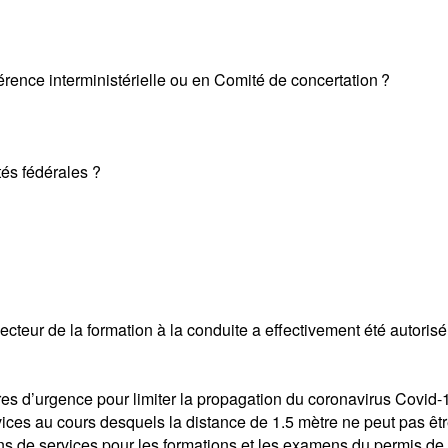
nférence interministérielle ou en Comité de concertation ?
tés fédérales ?
ecteur de la formation à la conduite a effectivement été autorisé
res d’urgence pour limiter la propagation du coronavirus Covid-1
rvices au cours desquels la distance de 1.5 mètre ne peut pas êt
ions de services pour les formations et les examens du permis de