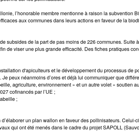
onie, l’honorable membre mentionne à raison la subvention Biodi
fficaces aux communes dans leurs actions en faveur de la biodi
 subsides de la part de pas moins de 226 communes. Suite à ce s
n de viser une plus grande efficacité. Des fiches pratiques conc
installation d'apiculteurs et le développement du processus de p
. Je peux néanmoins d’ores et déjà lui communiquer que différe
eille, agriculture, environnement » et un autre volet « soutien 
027 cofinancés par l’UE ;
abeille ;
élaborer un plan wallon en faveur des pollinisateurs. Celui-ci e
travaux qui ont été menés dans le cadre du projet SAPOLL (Sauv