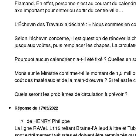
Flamand. En effet, personne n'est au courant du calendri
axe important pour entrer ou sortir du centre-ville…
L'Échevin des Travaux a déclaré : « Nous sommes en co
Selon l'échevin concerné, il est question de rénover la c
jusqu'aux voûtes, puis remplacer les chapes. La circulat
Pourquoi aucun calendrier n'a-t-il été fixé ? Quelles en so
Monsieur le Ministre confirme-t-il le montant de 1,5 milli
coût des matériaux et de la main-d'œuvre ? Si tel est le 
Quels seront les problèmes de circulation à prévoir ?
Réponse du
17/03/2022
de HENRY Philippe
La ligne RAVeL L115 reliant Braine-l’Alleud à Ittre et T
sont extrêmement vétustes et doivent être remplacés ou r