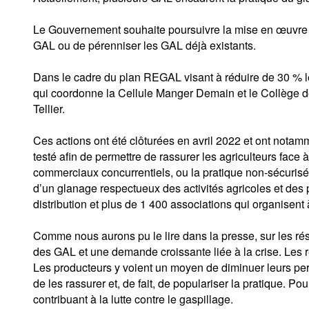
Le Gouvernement souhaite poursuivre la mise en œuvre de
GAL ou de pérenniser les GAL déjà existants.
Dans le cadre du plan REGAL visant à réduire de 30 % les
qui coordonne la Cellule Manger Demain et le Collège de
Tellier.
Ces actions ont été clôturées en avril 2022 et ont notam
testé afin de permettre de rassurer les agriculteurs face
commerciaux concurrentiels, ou la pratique non-sécurisée
d’un glanage respectueux des activités agricoles et des p
distribution et plus de 1 400 associations qui organisent 
Comme nous aurons pu le lire dans la presse, sur les ré
des GAL et une demande croissante liée à la crise. Les re
Les producteurs y voient un moyen de diminuer leurs perte
de les rassurer et, de fait, de populariser la pratique. Po
contribuant à la lutte contre le gaspillage.