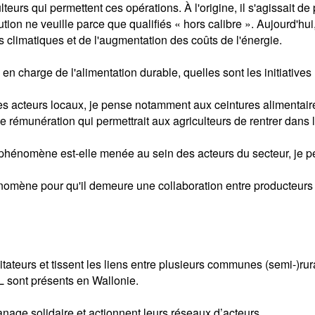
teurs qui permettent ces opérations. À l'origine, il s'agissait
tion ne veuille parce que qualifiés « hors calibre ». Aujourd'hu
s climatiques et de l'augmentation des coûts de l'énergie.
 en charge de l'alimentation durable, quelles sont les initiati
 les acteurs locaux, je pense notamment aux ceintures alimentai
 rémunération qui permettrait aux agriculteurs de rentrer dans l
ce phénomène est-elle menée au sein des acteurs du secteur, je
omène pour qu'il demeure une collaboration entre producteurs 
itateurs et tissent les liens entre plusieurs communes (semi-)rur
 sont présents en Wallonie.
nage solidaire et actionnent leurs réseaux d’acteurs.