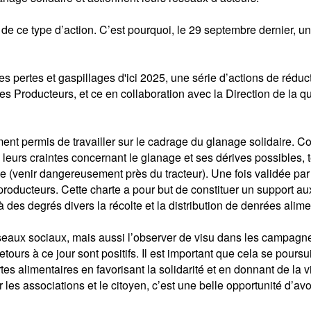
 ce type d’action. C’est pourquoi, le 29 septembre dernier, un
 pertes et gaspillages d'ici 2025, une série d’actions de réduc
s Producteurs, et ce en collaboration avec la Direction de la 
ment permis de travailler sur le cadrage du glanage solidaire. C
 à leurs craintes concernant le glanage et ses dérives possibles,
 (venir dangereusement près du tracteur). Une fois validée par l
roducteurs. Cette charte a pour but de constituer un support aux
à des degrés divers la récolte et la distribution de denrées alim
seaux sociaux, mais aussi l’observer de visu dans les campagnes
tours à ce jour sont positifs. Il est important que cela se pour
s alimentaires en favorisant la solidarité et en donnant de la vi
ur les associations et le citoyen, c’est une belle opportunité d’av