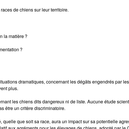
ces de chiens sur leur territoire.
 la matière ?
mentation ?
tuations dramatiques, concernant les dégâts engendrés par les
ent plus.
cernant les chiens dits dangereux ni de liste. Aucune étude scien
 être un critère discriminatoire.
é, quelle que soit sa race, aura un impact sur sa potentielle agre
relatif aux agréments pour les élevages de chiens, adopté par le