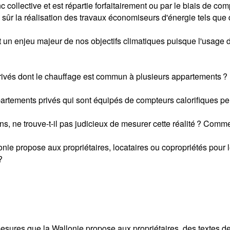
llective et est répartie forfaitairement ou par le biais de compt
r la réalisation des travaux économiseurs d'énergie tels que d
un enjeu majeur de nos objectifs climatiques puisque l'usage 
rivés dont le chauffage est commun à plusieurs appartements ?
artements privés qui sont équipés de compteurs calorifiques per
s, ne trouve-t-il pas judicieux de mesurer cette réalité ? Comm
onie propose aux propriétaires, locataires ou copropriétés pour
?
ures que la Wallonie propose aux propriétaires, des textes de l