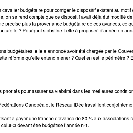
avalier budgétaire pour corriger le dispositif existant au motif 
 on se rend compte que ce dispositif avait déjà été modifié de m
précise plus la provenance budgétaire de ces avances, ce qui vo
ucturelle ? Pourquoi s’obstine-t-elle à proposer, d'année en anné
sions budgétaires, elle a annoncé avoir été chargée par le Gou
tte réforme qu’elle entend mener ? Quel en est le périmètre ? Et
 priorités pour assurer sa viabilité dans les meilleures conditio
es Fédérations Canopéa et le Réseau IDée travaillent conjointem
visant à payer une tranche d’avance de 80 % aux associations r
celui-ci devant être budgétisé l’année n-1.