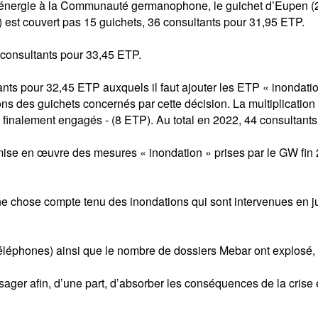
nce énergie à la Communauté germanophone, le guichet d’Eupen 
est couvert pas 15 guichets, 36 consultants pour 31,95 ETP.
 consultants pour 33,45 ETP.
nts pour 32,45 ETP auxquels il faut ajouter les ETP « inondation
s des guichets concernés par cette décision. La multiplication 
P finalement engagés - (8 ETP). Au total en 2022, 44 consultant
 mise en œuvre des mesures « inondation » prises par le GW fin
e chose compte tenu des inondations qui sont intervenues en jui
et téléphones) ainsi que le nombre de dossiers Mebar ont explosé
sager afin, d’une part, d’absorber les conséquences de la crise é