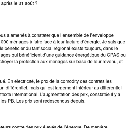
l après le 31 août ?
nous a amenés à constater que l’ensemble de l’enveloppe
000 ménages à faire face à leur facture d’énergie. Je sais que
 bénéficier du tarif social régional existe toujours, dans le
x ménages qui bénéficient d’une guidance énergétique du CPAS ou
octroyer la protection aux ménages sur base de leur revenu, et
é. En électricité, le prix de la comodity des contrats les
n différentiel, mais qui est largement inférieur au différentiel
xte international. L’augmentation des prix, constatée il y a
r les PB. Les prix sont redescendus depuis.
teurs contre des prix élevés de l’énergie. De manière