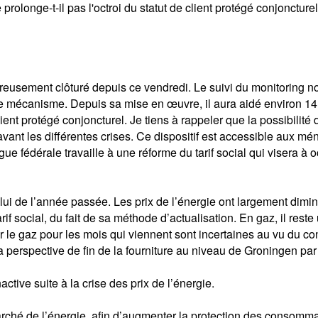
prolonge-t-il pas l'octroi du statut de client protégé conjoncture
reusement clôturé depuis ce vendredi. Le suivi du monitoring 
 le mécanisme. Depuis sa mise en œuvre, il aura aidé environ 14 
nt protégé conjoncturel. Je tiens à rappeler que la possibilité de
it avant les différentes crises. Ce dispositif est accessible au
ue fédérale travaille à une réforme du tarif social qui visera à 
elui de l’année passée. Les prix de l’énergie ont largement diminu
if social, du fait de sa méthode d’actualisation. En gaz, il reste u
 gaz pour les mois qui viennent sont incertaines au vu du conte
la perspective de fin de la fourniture au niveau de Groningen pa
tive suite à la crise des prix de l’énergie.
arché de l’énergie, afin d’augmenter la protection des consomma