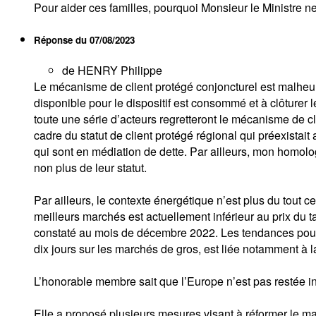
Pour aider ces familles, pourquoi Monsieur le Ministre ne 
Réponse du
07/08/2023
de HENRY Philippe
Le mécanisme de client protégé conjoncturel est malheu
disponible pour le dispositif est consommé et à clôturer
toute une série d’acteurs regretteront le mécanisme de clie
cadre du statut de client protégé régional qui préexista
qui sont en médiation de dette. Par ailleurs, mon homolog
non plus de leur statut.
Par ailleurs, le contexte énergétique n’est plus du tout c
meilleurs marchés est actuellement inférieur au prix du tar
constaté au mois de décembre 2022. Les tendances pour le
dix jours sur les marchés de gros, est liée notamment à 
L’honorable membre sait que l’Europe n’est pas restée inac
Elle a proposé plusieurs mesures visant à réformer le m