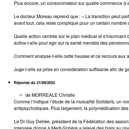
Plus encore, un consommateur sur quatre commence à en 
Le docteur Moreau reprend que : « La transition peut par
avant tout, cela reste compliqué pour un certain nombre
Quelle action centrée sur le plan médical et s'inscrivan
active-t-elle pour agir sur la santé mentale des pensionna
Comment analyse-t-elle cette hausse et ce recours aux 
Juge-t-elle sa prise en considération suffisante afin de g
Réponse du
21/09/2023
de MORREALE Christie
Comme l’indique l’étude de la mutualité Solidaris, un 
antipsychotiques. Plus largement, la polymédication des
Le Dr Guy Delrée, président de la Fédération des asso
interview donné à Medi-Sphère a relevé des biais au niv