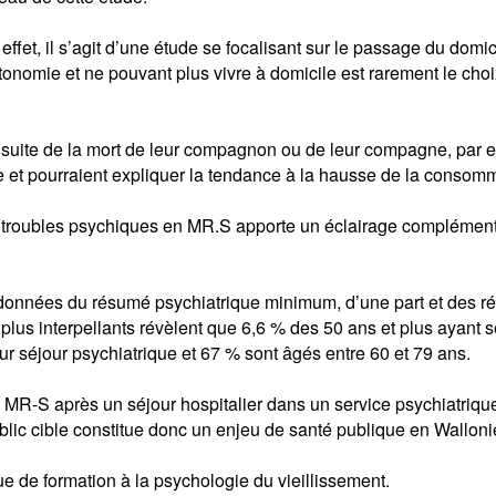
effet, il s’agit d’une étude se focalisant sur le passage du domi
utonomie et ne pouvant plus vivre à domicile est rarement le choi
 suite de la mort de leur compagnon ou de leur compagne, par e
e et pourraient expliquer la tendance à la hausse de la consomma
 troubles psychiques en MR.S apporte un éclairage complémentai
de données du résumé psychiatrique minimum, d’une part et des 
les plus interpellants révèlent que 6,6 % des 50 ans et plus ayan
ur séjour psychiatrique et 67 % sont âgés entre 60 et 79 ans.
MR-S après un séjour hospitalier dans un service psychiatriqu
c cible constitue donc un enjeu de santé publique en Walloni
 de formation à la psychologie du vieillissement.