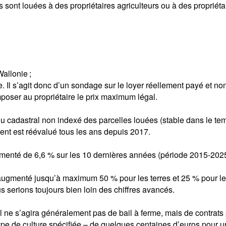
res sont louées à des propriétaires agriculteurs ou à des propriéta
Wallonie ;
. Il s’agit donc d’un sondage sur le loyer réellement payé et non
imposer au propriétaire le prix maximum légal.
nu cadastral non indexé des parcelles louées (stable dans le temp
ient est réévalué tous les ans depuis 2017.
menté de 6,6 % sur les 10 dernières années (période 2015-2025
e augmenté jusqu’à maximum 50 % pour les terres et 25 % pour le
 serions toujours bien loin des chiffres avancés.
il ne s’agira généralement pas de bail à ferme, mais de contrats
pe de culture spécifiée – de quelques centaines d’euros pour une 