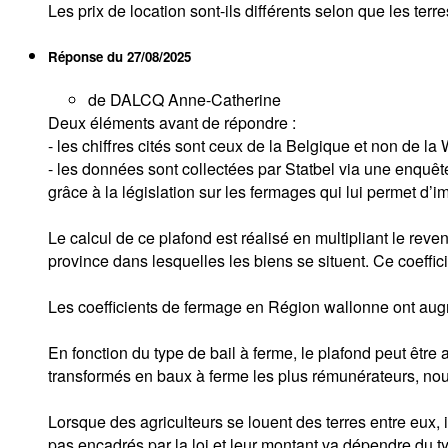
Les prix de location sont-ils différents selon que les ter
Réponse du
27/08/2025
de DALCQ Anne-Catherine
Deux éléments avant de répondre :
- les chiffres cités sont ceux de la Belgique et non de la 
- les données sont collectées par Statbel via une enquête
grâce à la législation sur les fermages qui lui permet d’
Le calcul de ce plafond est réalisé en multipliant le reve
province dans lesquelles les biens se situent. Ce coeffic
Les coefficients de fermage en Région wallonne ont aug
En fonction du type de bail à ferme, le plafond peut êtr
transformés en baux à ferme les plus rémunérateurs, nous
Lorsque des agriculteurs se louent des terres entre eux, 
pas encadrés par la loi et leur montant va dépendre du ty