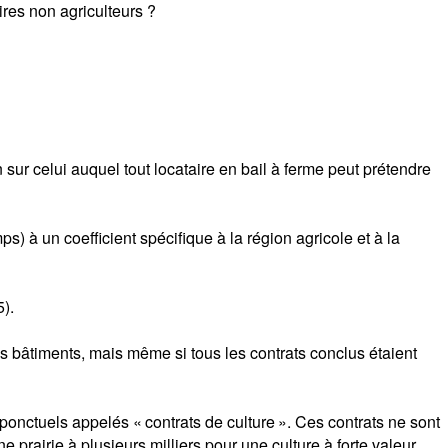
ires non agriculteurs ?
 sur celui auquel tout locataire en bail à ferme peut prétendre
s) à un coefficient spécifique à la région agricole et à la
).
s bâtiments, mais même si tous les contrats conclus étaient
 ponctuels appelés « contrats de culture ». Ces contrats ne sont
prairie à plusieurs milliers pour une culture à forte valeur