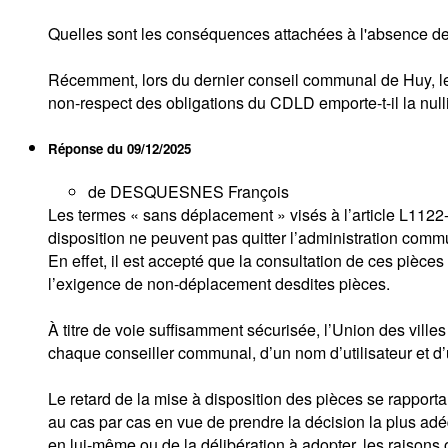
Quelles sont les conséquences attachées à l'absence de 
Récemment, lors du dernier conseil communal de Huy, les
non-respect des obligations du CDLD emporte-t-il la null
Réponse du
09/12/2025
de DESQUESNES François
Les termes « sans déplacement » visés à l’article L1122-1
disposition ne peuvent pas quitter l’administration com
En effet, il est accepté que la consultation de ces pièce
l’exigence de non-déplacement desdites pièces.
À titre de voie suffisamment sécurisée, l’Union des vill
chaque conseiller communal, d’un nom d’utilisateur et d
Le retard de la mise à disposition des pièces se rapportan
au cas par cas en vue de prendre la décision la plus adé
en lui-même ou de la délibération à adopter, les raisons 