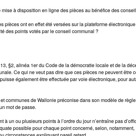
mise à disposition en ligne des pièces au bénéfice des conseil
 pièces ont en effet été versées sur la plateforme électronique
ité des points votés par le conseil communal ?
3, §2, alinéa 1er du Code de la démocratie locale et de la décen
munale. Ce qui ne veut pas dire que ces pièces ne peuvent être 
s puisse également être effectuée par voie électronique, pour au
es et communes de Wallonie préconise dans son modèle de règleme
’un mot de passe.
t à un ou plusieurs points à l’ordre du jour n’entraîne pas d’offi
quate possible pour chaque point concerné, selon, notamment, l’i
ou circonstances expliquant pareil retard.