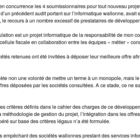
s en concurrence les 4 soumissionnaires pour tout nouveau pro
s d’un précédent audit portant sur l’informatique wallonne, avait
x, le recours à un nombre excessif de prestataires de développem
rculation est un projet informatique de la responsabilité de mon
 cellule fiscale en collaboration entre les équipes « métier » co
étés retenues ont été invitées à déposer leur meilleure offre af
reflète non une volonté de mettre un terme à un monopole, mais 
fres déposées par les sociétés consultées. A ce stade, ce ne son
es critères définis dans le cahier des charges de ce développe
a méthodologie de gestion du projet, l’intégration dans les off
éré sur base des critères légaux n’a été formulée.
es empêchant des sociétés wallonnes prestant des services info