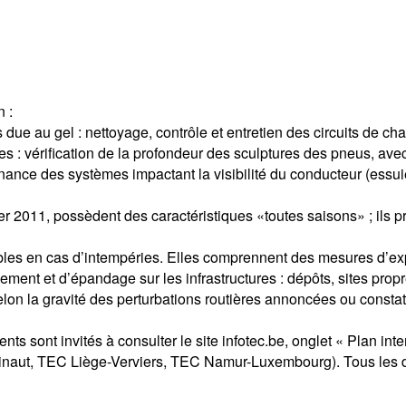
n :
due au gel : nettoyage, contrôle et entretien des circuits de cha
ales : vérification de la profondeur des sculptures des pneus, 
enance des systèmes impactant la visibilité du conducteur (essui
vier 2011, possèdent des caractéristiques «toutes saisons» ; ils
 en cas d’intempéries. Elles comprennent des mesures d’exploi
ment et d’épandage sur les infrastructures : dépôts, sites prop
selon la gravité des perturbations routières annoncées ou consta
ts sont invités à consulter le site infotec.be, onglet « Plan inte
aut, TEC Liège-Verviers, TEC Namur-Luxembourg). Tous les dét