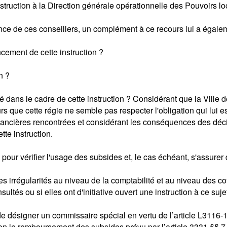
instruction à la Direction générale opérationnelle des Pouvoirs l
ce de ces conseillers, un complément à ce recours lui a égale
ncement de cette instruction ?
n ?
 dans le cadre de cette instruction ? Considérant que la Ville 
s que cette régie ne semble pas respecter l'obligation qui lui es
nancières rencontrées et considérant les conséquences des décisio
tte instruction.
A pour vérifier l'usage des subsides et, le cas échéant, s'assur
 irrégularités au niveau de la comptabilité et au niveau des c
sultés ou si elles ont d'initiative ouvert une instruction à ce suje
e de désigner un commissaire spécial en vertu de l’article L3116-
on le remboursement des subsides prévu par l’article 3331 §§ 7 e