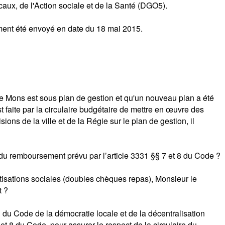
ocaux, de l'Action sociale et de la Santé (DGO5).
ment été envoyé en date du 18 mai 2015.
de Mons est sous plan de gestion et qu'un nouveau plan a été
t faite par la circulaire budgétaire de mettre en œuvre des
ns de la ville et de la Régie sur le plan de gestion, il
er du remboursement prévu par l’article 3331 §§ 7 et 8 du Code ?
otisations sociales (doubles chèques repas), Monsieur le
t ?
1 du Code de la démocratie locale et de la décentralisation
t 8 du Code, pour assurer le respect de la circulaire du