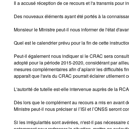
Il a accusé réception de ce recours et l'a transmis pour 
Des nouveaux éléments ayant été portés à la connaissan
Monsieur le Ministre peut-il nous informer de l'état d'ava
Quel est le calendrier prévu pour la fin de cette instructio
Peut-il également nous indiquer si le CRAC sera consulté
adopté pour la période 2015-2020, considérant par ailleur
mesures complémentaires afin d’aplanir les difficultés fi
apparaît que l'avis du CRAC pourrait éclairer utilement ce
L'autorité de tutelle est-elle intervenue auprès de la RC
Dès lors que le complément au recours a mis en avant des
Ministre peut-il nous préciser si l’ISI et l’ONSS seront con
Si les irrégularités sont avérées, n'est-il pas nécessair
notamment pour redresser la situation, mettre en exécuti