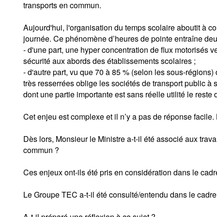
transports en commun.
Aujourd'hui, l'organisation du temps scolaire aboutit à c
journée. Ce phénomène d’heures de pointe entraîne deux
- d'une part, une hyper concentration de flux motorisés 
sécurité aux abords des établissements scolaires ;
- d'autre part, vu que 70 à 85 % (selon les sous-régions
très resserrées oblige les sociétés de transport public 
dont une partie importante est sans réelle utilité le reste
Cet enjeu est complexe et il n’y a pas de réponse facile. N
Dès lors, Monsieur le Ministre a-t-il été associé aux trav
commun ?
Ces enjeux ont-ils été pris en considération dans le cadr
Le Groupe TEC a-t-il été consulté/entendu dans le cadre 
A-t-il préparé une réflexion à ce sujet ?