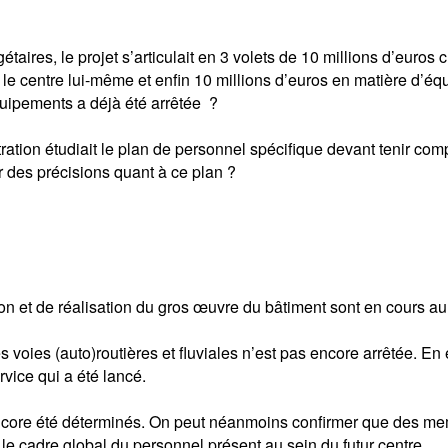
taires, le projet s’articulait en 3 volets de 10 millions d’euros
le centre lui-même et enfin 10 millions d’euros en matière d’éq
équipements a déjà été arrêtée ?
stration étudiait le plan de personnel spécifique devant tenir co
r des précisions quant à ce plan ?
n et de réalisation du gros œuvre du bâtiment sont en cours au
es voies (auto)routières et fluviales n’est pas encore arrêtée. En
vice qui a été lancé.
 encore été déterminés. On peut néanmoins confirmer que des m
 le cadre global du personnel présent au sein du futur centre.