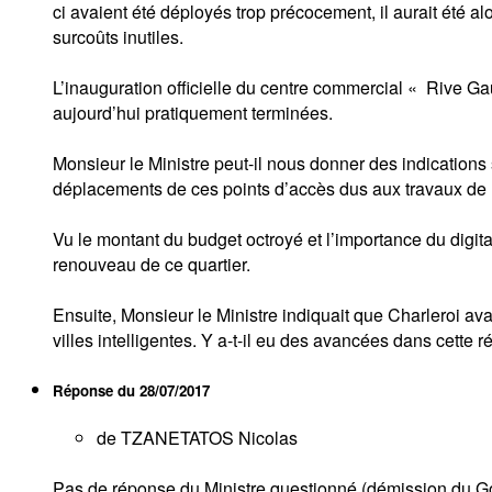
ci avaient été déployés trop précocement, il aurait été a
surcoûts inutiles.
L’inauguration officielle du centre commercial « Rive Ga
aujourd’hui pratiquement terminées.
Monsieur le Ministre peut-il nous donner des indications 
déplacements de ces points d’accès dus aux travaux de 
Vu le montant du budget octroyé et l’importance du digital
renouveau de ce quartier.
Ensuite, Monsieur le Ministre indiquait que Charleroi ava
villes intelligentes. Y a-t-il eu des avancées dans cette r
Réponse du
28/07/2017
de TZANETATOS Nicolas
Pas de réponse du Ministre questionné (démission du 