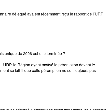
ionnaire délégué avaient récemment reçu le rapport de l’URP
mis unique de 2006 est-elle terminée ?
 l'URP, la Région ayant motivé la péremption devant le
ment se fait-il que cette péremption ne soit toujours pas
aux et de sécurité n’étaient pas aussi importants, cela pourrait