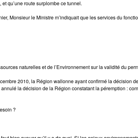
, et qu’une route surplombe ce tunnel.
ier, Monsieur le Ministre m’indiquait que les services du fonct
ssources naturelles et de l’Environnement sur la validité du per
écembre 2010, la Région wallonne ayant confirmé la décision de
i annulé la décision de la Région constatant la péremption : com
besoin ?
l faut bien avouer qu’il y a de quoi. Si les enjeux environnement