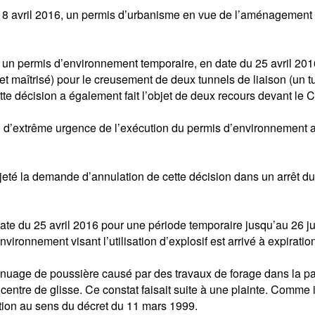
18 avril 2016, un permis d’urbanisme en vue de l’aménagement d
 permis d’environnement temporaire, en date du 25 avril 2016, 
 maîtrisé) pour le creusement de deux tunnels de liaison (un tun
e décision a également fait l’objet de deux recours devant le C
’extrême urgence de l’exécution du permis d’environnement a ét
 rejeté la demande d’annulation de cette décision dans un arrêt d
ate du 25 avril 2016 pour une période temporaire jusqu’au 26 ju
ironnement visant l’utilisation d’explosif est arrivé à expiratio
nuage de poussière causé par des travaux de forage dans la pa
 le centre de glisse. Ce constat faisait suite à une plainte. Com
tion au sens du décret du 11 mars 1999.