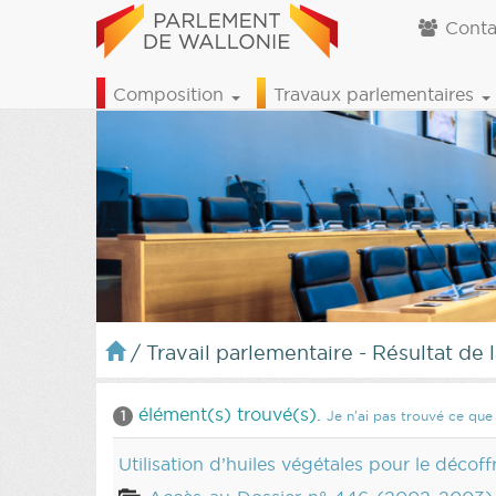
Conta
Composition
Travaux parlementaires
/
Travail parlementaire - Résultat de 
élément(s) trouvé(s).
1
Je n'ai pas trouvé ce que 
Utilisation d’huiles végétales pour le décof