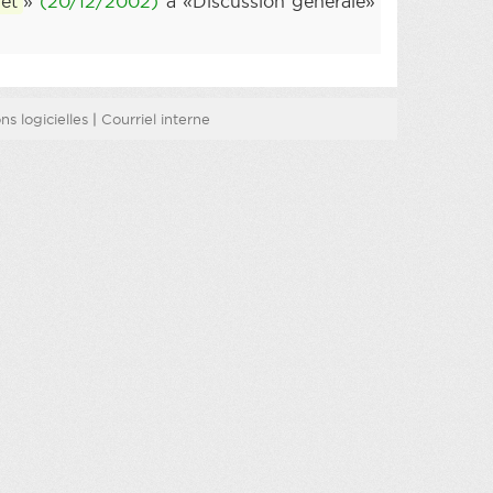
et
»
(20/12/2002)
à «Discussion générale»
s logicielles
|
Courriel interne