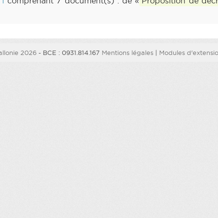
 1
comprenant 7 document(s) : de «
Proposition de décr
llonie 2026
- BCE : 0931.814.167
Mentions légales
|
Modules d'extension