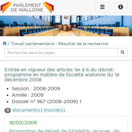
Toggle
Toggle
navigation
naviga
infos
/
Travail parlementaire - Résultat de la recherche
Entrée en vigueur des articles 1er à 6 du décret-
programme en matière de fiscalité wallonne du 18
décembre 2008
Session : 2008-2009
Année : 2009
Dossier n° 967 (2008-2009) 1
document(s) trouvé(s).
11
18/03/2009
Proposition de décret
de GENNEN Jacques, de