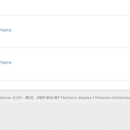
ierre
ierre
llonie 2026
- BCE : 0931.814.167
Mentions légales
|
Modules d'extension