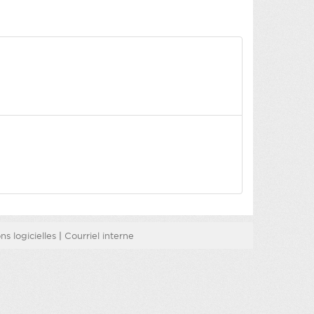
s logicielles
|
Courriel interne