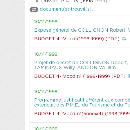
Dossier n° 4 - IV (1998-1999) 1
document(s) trouvé(s).
20
10/11/1998
Exposé général
de COLLIGNON Robert,
BUDGET 4-IVbcd (1998-1999) (PDF)
10/11/1998
Projet de décret
de COLLIGNON Robert,
TAMINIAUX Willy, ANCION William
BUDGET 4-IVbcd n1 (1998-1999) (PDF)
10/11/1998
Programme justificatif afférent aux com
extérieur, des P.M.E., du Tourisme et du P
BUDGET 4-IVbcd n1(annexe1) (1998-1999
10/11/1998