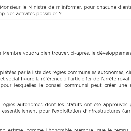
nsieur le Ministre de m'informer, pour chacune d'entre e
amp des activités possibles ?
le Membre voudra bien trouver, ci-après, le développemen
plétées par la liste des régies communales autonomes, cl
et social figure la référence à l'article 1er de l'arrêté roya
l pour lesquelles le conseil communal peut créer un
e régies autonomes dont les statuts ont été approuvés 
sentiellement pour l'exploitation d'infrastructures (arrêt
donc estimé, comme l'honorable Membre, que le temps é