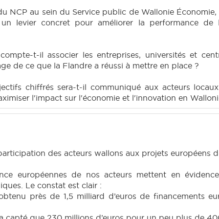
 du NCP au sein du Service public de Wallonie Économie
nt, un levier concret pour améliorer la performance d
pte-t-il associer les entreprises, universités et cent
mage de ce que la Flandre a réussi à mettre en place ?
bjectifs chiffrés sera-t-il communiqué aux acteurs locau
imiser l'impact sur l'économie et l'innovation en Walloni
 participation des acteurs wallons aux projets européens
ance européennes de nos acteurs mettent en évidence
ques. Le constat est clair :
 obtenu près de 1,5 milliard d’euros de financements e
a capté que 230 millions d’euros pour un peu plus de 400