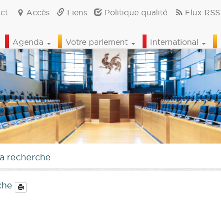
ct
Accès
Liens
Politique qualité
Flux RSS
Agenda
Votre parlement
International
la recherche
rche