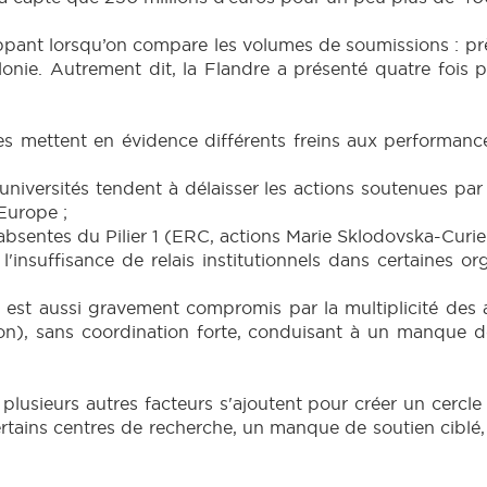
rappant lorsqu’on compare les volumes de soumissions : p
nie. Autrement dit, la Flandre a présenté quatre fois pl
s mettent en évidence différents freins aux performanc
niversités tendent à délaisser les actions soutenues par le
Europe ;
t absentes du Pilier 1 (ERC, actions Marie Sklodovska-Cu
'insuffisance de relais institutionnels dans certaines or
est aussi gravement compromis par la multiplicité des
ion), sans coordination forte, conduisant à un manque de 
lusieurs autres facteurs s'ajoutent pour créer un cercl
ertains centres de recherche, un manque de soutien ciblé,