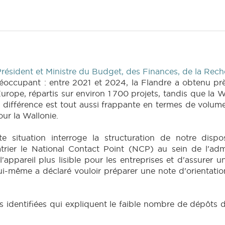
ésident et Ministre du Budget, des Finances, de la Rech
occupant : entre 2021 et 2024, la Flandre a obtenu prè
rope, répartis sur environ 1 700 projets, tandis que la W
 différence est tout aussi frappante en termes de volum
ur la Wallonie.
te situation interroge la structuration de notre disp
er le National Contact Point (NCP) au sein de l'admin
'appareil plus lisible pour les entreprises et d'assurer un
 lui-même a déclaré vouloir préparer une note d'orientati
ses identifiées qui expliquent le faible nombre de dépôts