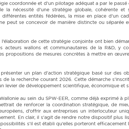
tégie coordonnée et d’un pilotage adéquat a par le passé
e la nécessité d’une stratégie globale, cohérente et 
différentes entités fédérées, la mise en place d’un cad
 peut se concevoir de manière distincte ou séparée ent
à l’élaboration de cette stratégie conjointe ont bien dém
des acteurs wallons et communautaires de la R&D, y com
s propositions de mesures concrètes à mettre en œuvre en
e présenter un plan d’action stratégique basé sur des o
s de la recherche courant 2026. Cette démarche s’inscri
 un levier de développement scientifique, économique et so
-Wallonie au sein du SPW-EER, comme déjà exprimé à plusi
ait de renforcer la coordination stratégique, de mieux 
ropéens, d’offrir aux entreprises un interlocuteur uniq
gnement. En clair, il s’agit de rendre notre dispositif plus l
ossibilités s’il est établi qu’elles porteront efficacemen