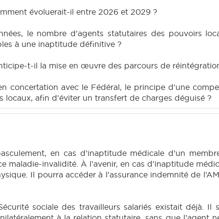
omment évoluerait-il entre 2026 et 2029 ?
nées, le nombre d'agents statutaires des pouvoirs loc
bles à une inaptitude définitive ?
cipe-t-il la mise en œuvre des parcours de réintégration
n concertation avec le Fédéral, le principe d'une compen
s locaux, afin d'éviter un transfert de charges déguisé ?
basculement, en cas d’inaptitude médicale d’un membre
 maladie-invalidité. À l’avenir, en cas d’inaptitude médic
ysique. Il pourra accéder à l’assurance indemnité de l’A
écurité sociale des travailleurs salariés existait déjà. Il
unilatéralement à la relation statutaire, sans que l’agen