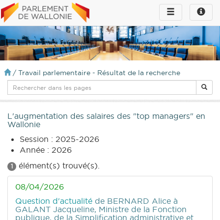
Toggle
Toggle
navigation
naviga
infos
/
Travail parlementaire - Résultat de la recherche
L'augmentation des salaires des "top managers" en
Wallonie
Session : 2025-2026
Année : 2026
élément(s) trouvé(s).
1
08/04/2026
Question d'actualité
de BERNARD Alice
à
GALANT Jacqueline, Ministre de la Fonction
publique, de la Simplification administrative et