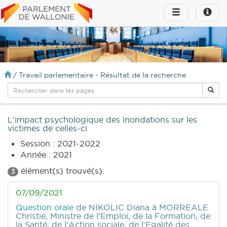
Toggle
Toggle
navigation
naviga
infos
/
Travail parlementaire - Résultat de la recherche
L'impact psychologique des inondations sur les
victimes de celles-ci
Session : 2021-2022
Année : 2021
élément(s) trouvé(s).
3
07/09/2021
Question orale
de NIKOLIC Diana
à MORREALE
Christie, Ministre de l'Emploi, de la Formation, de
la Santé, de l'Action sociale, de l'Egalité des