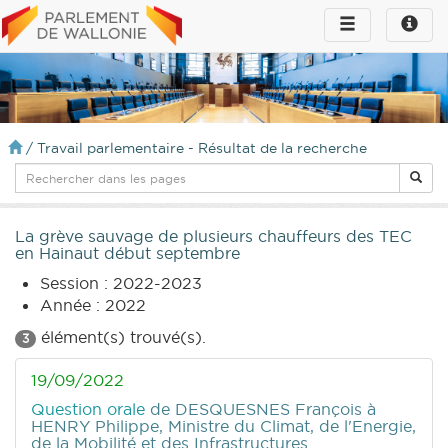
Toggle
Toggle
navigation
naviga
infos
/
Travail parlementaire - Résultat de la recherche
La grève sauvage de plusieurs chauffeurs des TEC
en Hainaut début septembre
Session : 2022-2023
Année : 2022
élément(s) trouvé(s).
3
19/09/2022
Question orale
de DESQUESNES François
à
HENRY Philippe, Ministre du Climat, de l'Energie,
de la Mobilité et des Infrastructures