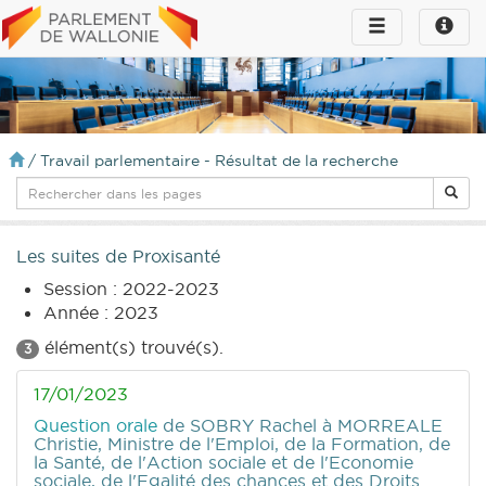
Toggle
Toggle
navigation
naviga
infos
/
Travail parlementaire - Résultat de la recherche
Les suites de Proxisanté
Session : 2022-2023
Année : 2023
élément(s) trouvé(s).
3
17/01/2023
Question orale
de SOBRY Rachel
à MORREALE
Christie, Ministre de l'Emploi, de la Formation, de
la Santé, de l'Action sociale et de l'Economie
sociale, de l'Egalité des chances et des Droits