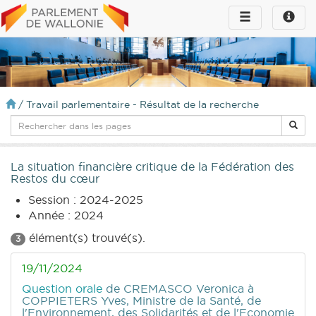
Toggle
Toggle
navigation
naviga
infos
/
Travail parlementaire - Résultat de la recherche
La situation financière critique de la Fédération des
Restos du cœur
Session : 2024-2025
Année : 2024
élément(s) trouvé(s).
3
19/11/2024
Question orale
de CREMASCO Veronica
à
COPPIETERS Yves, Ministre de la Santé, de
l'Environnement, des Solidarités et de l'Economie