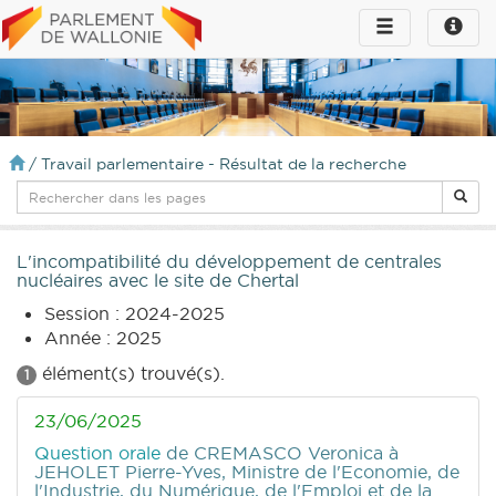
Toggle
Toggle
navigation
naviga
infos
/
Travail parlementaire - Résultat de la recherche
L'incompatibilité du développement de centrales
nucléaires avec le site de Chertal
Session : 2024-2025
Année : 2025
élément(s) trouvé(s).
1
23/06/2025
Question orale
de CREMASCO Veronica
à
JEHOLET Pierre-Yves, Ministre de l'Economie, de
l'Industrie, du Numérique, de l'Emploi et de la