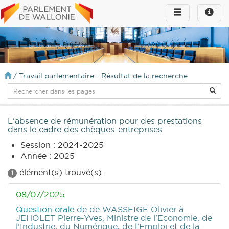
Toggle
Toggle
navigation
naviga
infos
/
Travail parlementaire - Résultat de la recherche
L'absence de rémunération pour des prestations
dans le cadre des chèques-entreprises
Session : 2024-2025
Année : 2025
élément(s) trouvé(s).
1
08/07/2025
Question orale
de de WASSEIGE Olivier
à
JEHOLET Pierre-Yves, Ministre de l'Economie, de
l'Industrie, du Numérique, de l'Emploi et de la