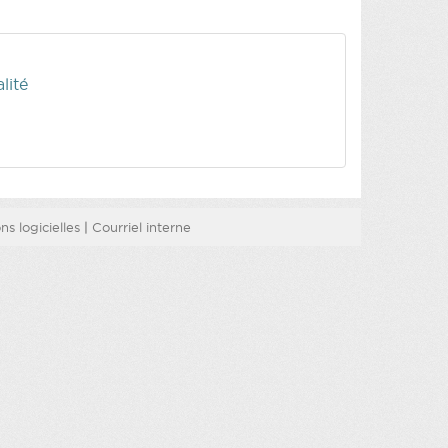
lité
s logicielles
|
Courriel interne