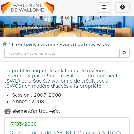
Toggle
Toggle
navigation
naviga
infos
/
Travail parlementaire - Résultat de la recherche
La problématique des plafonds de revenus
déterminés par la Société wallonne du logement
(SWL) et la Société wallonne de crédit social
(SWCS) en matière d'accès à la propriété
Session : 2007-2008
Année : 2008
élément(s) trouvé(s).
2
17/03/2008
Question orale
de BAYENET Maurice
à ANTOINE