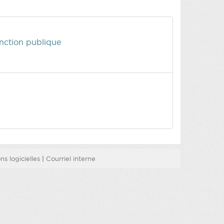
onction publique
s logicielles
|
Courriel interne