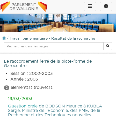
Toggle
Toggle
navigation
naviga
infos
/
Travail parlementaire - Résultat de la recherche
Le raccordement ferré de la plate-forme de
Garocentre
Session : 2002-2003
Année : 2003
élément(s) trouvé(s).
2
19/03/2003
Question orale
de BODSON Maurice
à KUBLA
Serge, Ministre de l'Economie, des PME, de la
Recherche et des Technologies nouvelles