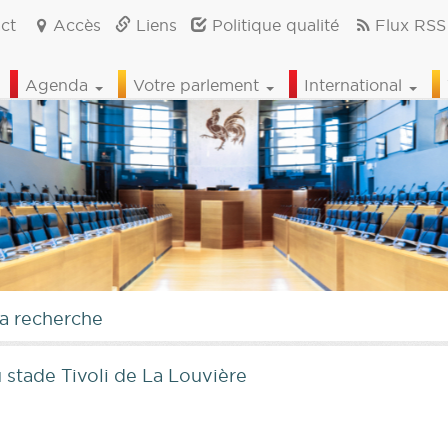
ct
Accès
Liens
Politique qualité
Flux RSS
Agenda
Votre parlement
International
la recherche
u stade Tivoli de La Louvière