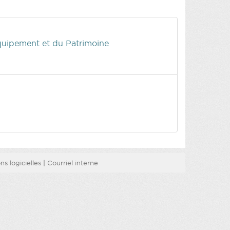
quipement et du Patrimoine
s logicielles
|
Courriel interne