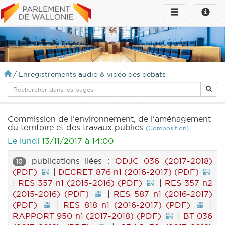
Toggle
Toggle
navigation
naviga
infos
/
Enregistrements audio & vidéo des débats
Commission de l'environnement, de l'aménagement
du territoire et des travaux publics
(Composition)
Le lundi
13/11/2017 à 14:00
publications liées :
ODJC 036 (2017-2018)
10
(PDF)
|
DECRET 876 n1 (2016-2017) (PDF)
|
RES 357 n1 (2015-2016) (PDF)
|
RES 357 n2
(2015-2016) (PDF)
|
RES 587 n1 (2016-2017)
(PDF)
|
RES 818 n1 (2016-2017) (PDF)
|
RAPPORT 950 n1 (2017-2018) (PDF)
|
BT 036