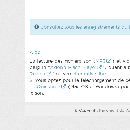
Consultez tous les enregistrements du 
Aide
La lecture des fichiers son (
MP3
) et v
plug-in "
Adobe Flash Player
", quant au
Reader
" ou son
alternative libre
.
Si vous optez pour le téléchargement de ces 
ou
Quicktime
(Mac OS et Windows) pour l
le son.
© Copyright
Parlement de Wa