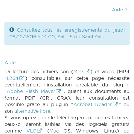
2017) (PDF)
|
DECRET 654 n1 (2016-2017)
(PDF)
|
DECRET 655 n1 (2016-2017) (PDF)
Aide
|
DECRET 656 n1 (2016-2017) (PDF)
|
DECRET 657 n1 (2016-2017) (PDF)
|
DECRET
658 n1 (2016-2017) (PDF)
|
DECRET 659 n1
Consultez tous les enregistrements du jeudi
(2016-2017) (PDF)
|
DECRET 660 n1 (2016-
08/12/2016 à 14:00, Salle 5 du Saint Gilles
2017) (PDF)
|
DECRET 661 n1 (2016-2017)
(PDF)
|
DECRET 662 n1 (2016-2017) (PDF)
|
DECRET 663 n1 (2016-2017) (PDF)
|
DECRET 664 n1 (2016-2017) (PDF)
|
DECRET
Aide
665 n1 (2016-2017) (PDF)
|
DECRET 654 n1bis
La lecture des fichiers son (
MP3
) et vidéo (MP4
(2016-2017) (PDF)
|
BT 74 (2016-2017) (PDF)
H.264
) consultables sur cette page nécessite
|
CRAC 61 (2016-2017) (PDF)
|
BUDGET
éventuellement l'installation préalable du plug-in
626 n1 annexe 2 (2016-2017) (PDF)
|
BUDGET
"
Adobe Flash Player
", quant aux documents au
627 n1 (2016-2017) (PDF)
|
format PDF (CRI, CRA), leur consultation est
possible grâce au plug-in "
Acrobat Reader
" ou
son
alternative libre
.
Si vous optez pour le téléchargement de ces fichiers,
ceux-ci seront lisibles via des logiciels gratuits
comme
VLC
(Mac OS, Windows, Linux) ou