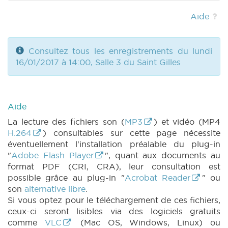
|
DECRET 601 n6 (2016-2017) (PDF)
|
DECRET 601 n7 (2016-2017) (PDF)
|
DECRET
Aide
601 n9 (2016-2017) (PDF)
|
DECRET 601 n10
(2016-2017) (PDF)
|
DECRET 601 n11 (2016-
2017) (PDF)
|
DECRET 601 n12 (2016-2017)
Consultez tous les enregistrements du lundi
(PDF)
|
DECRET 601 n13 (2016-2017) (PDF)
16/01/2017 à 14:00, Salle 3 du Saint Gilles
|
DECRET 602 n2 (2016-2017) (PDF)
|
CRAC 76 (2016-2017) (PDF)
|
DECRET 601 n1
(2016-2017) (PDF)
|
DECRET 602 n1 (2016-
2017) (PDF)
|
Aide
La lecture des fichiers son (
MP3
) et vidéo (MP4
H.264
) consultables sur cette page nécessite
éventuellement l'installation préalable du plug-in
"
Adobe Flash Player
", quant aux documents au
format PDF (CRI, CRA), leur consultation est
possible grâce au plug-in "
Acrobat Reader
" ou
son
alternative libre
.
Si vous optez pour le téléchargement de ces fichiers,
ceux-ci seront lisibles via des logiciels gratuits
comme
VLC
(Mac OS, Windows, Linux) ou