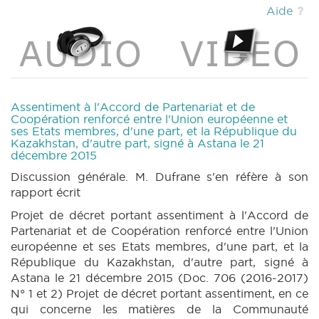
706 n1bis (2016-2017) (PDF)
|
DECRET 706
Aide
n1ter (2016-2017) (PDF)
|
DECRET 706 n2
(2016-2017) (PDF)
|
DECRET 706 n3 (2016-
2017) (PDF)
|
PARCHEMIN 706 (2016-2017)
(PDF)
|
DECRET 707 n1 (2016-2017) (PDF)
|
DECRET 707 n2 (2016-2017) (PDF)
|
DECRET 707 n3 (2016-2017) (PDF)
|
Assentiment à l'Accord de Partenariat et de
PARCHEMIN 707 (2016-2017) (PDF)
|
Coopération renforcé entre l'Union européenne et
ses Etats membres, d'une part, et la République du
DECRET 862 n1 (2016-2017) (PDF)
|
DECRET
Kazakhstan, d'autre part, signé à Astana le 21
862 n2 (2016-2017) (PDF)
|
DECRET 862 n3
décembre 2015
(2016-2017) (PDF)
|
PARCHEMIN 862 (2016-
Discussion générale. M. Dufrane s'en réfère à son
2017) (PDF)
|
DECRET 874 n1 (2016-2017)
rapport écrit
(PDF)
|
DECRET 874 n2 (2016-2017) (PDF)
|
DECRET 874 n3 (2016-2017) (PDF)
|
Projet de décret portant assentiment à l'Accord de
PARCHEMIN 874 (2016-2017) (PDF)
|
Partenariat et de Coopération renforcé entre l'Union
DECRET 887 n1 (2016-2017) (PDF)
|
DECRET
européenne et ses Etats membres, d'une part, et la
887 n2 (2016-2017) (PDF)
|
DECRET 887 n3
République du Kazakhstan, d'autre part, signé à
(2016-2017) (PDF)
|
DECRET 887 n4 (2016-
Astana le 21 décembre 2015 (Doc. 706 (2016-2017)
2017) (PDF)
|
DECRET 887 n5 (2016-2017)
N° 1 et 2) Projet de décret portant assentiment, en ce
(PDF)
|
DECRET 887 n6 (2016-2017) (PDF)
qui concerne les matières de la Communauté