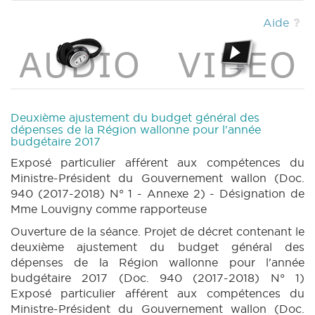
BUDGET 942 n1 (2017-2018) (PDF)
|
BUDGET
941 n1 annexe 2 (2017-2018) (PDF)
|
BUDGET
Aide
942 n1 annexe 2 (2017-2018) (PDF)
|
BUDGET
941 n2 (2017-2018) (PDF)
|
BUDGET 942 n2
(2017-2018) (PDF)
|
BUDGET 943 n1 (2017-
2018) (PDF)
|
CRIC 48 (2017-2018) (PDF)
|
BT 054 (2017-2018) (PDF)
|
CRAC 47 (2017-
2018) (PDF)
|
Deuxième ajustement du budget général des
dépenses de la Région wallonne pour l'année
budgétaire 2017
Exposé particulier afférent aux compétences du
Ministre-Président du Gouvernement wallon (Doc.
940 (2017-2018) N° 1 - Annexe 2) - Désignation de
Mme Louvigny comme rapporteuse
Ouverture de la séance. Projet de décret contenant le
deuxième ajustement du budget général des
dépenses de la Région wallonne pour l'année
budgétaire 2017 (Doc. 940 (2017-2018) N° 1)
Exposé particulier afférent aux compétences du
Ministre-Président du Gouvernement wallon (Doc.