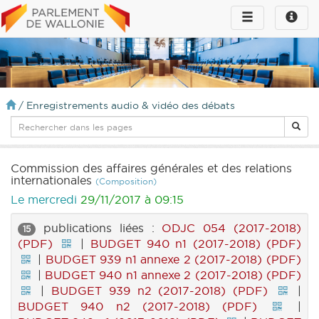
Toggle
Toggle
navigation
naviga
infos
/
Enregistrements audio & vidéo des débats
Commission des affaires générales et des relations
internationales
(Composition)
Le mercredi
29/11/2017 à 09:15
publications liées :
ODJC 054 (2017-2018)
15
(PDF)
|
BUDGET 940 n1 (2017-2018) (PDF)
|
BUDGET 939 n1 annexe 2 (2017-2018) (PDF)
|
BUDGET 940 n1 annexe 2 (2017-2018) (PDF)
|
BUDGET 939 n2 (2017-2018) (PDF)
|
BUDGET 940 n2 (2017-2018) (PDF)
|