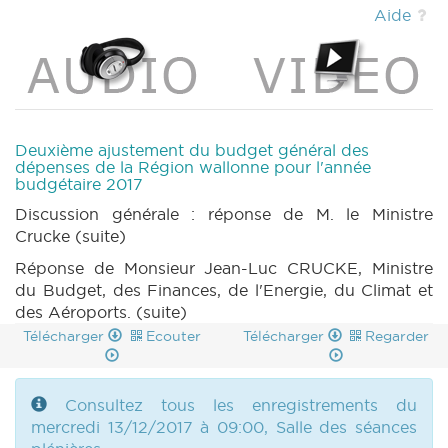
BUDGET 939 n1 annexe 6 (2017-2018) (PDF)
|
Aide
BUDGET 939 n2 (2017-2018) (PDF)
|
BUDGET 939 n3 (2017-2018) (PDF)
|
BUDGET 939 n4 (2017-2018) (PDF)
|
PARCHEMIN 939 (2017-2018) (PDF)
|
BUDGET 940 n1 (2017-2018) (PDF)
|
BUDGET
940 n1 annexe 1 (2017-2018) (PDF)
|
BUDGET
Deuxième ajustement du budget général des
940 n1 annexe 2 (2017-2018) (PDF)
|
BUDGET
dépenses de la Région wallonne pour l'année
budgétaire 2017
940 n1 annexe 3 (2017-2018) (PDF)
|
BUDGET
940 n1 annexe 6 (2017-2018) (PDF)
|
BUDGET
Discussion générale : réponse de M. le Ministre
940 n2 (2017-2018) (PDF)
|
BUDGET 940 n3
Crucke (suite)
(2017-2018) (PDF)
|
BUDGET 940 n3 annexe
Réponse de Monsieur Jean-Luc CRUCKE, Ministre
2 (2017-2018) (PDF)
|
BUDGET 940 n3
du Budget, des Finances, de l'Energie, du Climat et
annexe 3 (2017-2018) (PDF)
|
BUDGET 940
des Aéroports. (suite)
n3 annexe 6 (2017-2018) (PDF)
|
BUDGET
Télécharger
Ecouter
Télécharger
Regarder
940 n4 (2017-2018) (PDF)
|
PARCHEMIN 940
(2017-2018) (PDF)
|
BUDGET 941 n1 (2017-
2018) (PDF)
|
BUDGET 941 n1 annexe1 (2017-
2018) (PDF)
Consultez tous les enregistrements du
|
BUDGET 941 n1 annexe1bis
(2017-2018) (PDF)
mercredi 13/12/2017 à 09:00, Salle des séances
|
BUDGET 941 n1 annexe