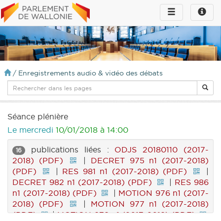
Toggle
Toggle
navigation
naviga
infos
/
Enregistrements audio & vidéo des débats
Séance plénière
Le mercredi
10/01/2018 à 14:00
publications liées :
ODJS 20180110 (2017-
16
2018) (PDF)
|
DECRET 975 n1 (2017-2018)
(PDF)
|
RES 981 n1 (2017-2018) (PDF)
|
DECRET 982 n1 (2017-2018) (PDF)
|
RES 986
n1 (2017-2018) (PDF)
|
MOTION 976 n1 (2017-
2018) (PDF)
|
MOTION 977 n1 (2017-2018)
(PDF)
|
MOTION 978 n1 (2017-2018) (PDF)