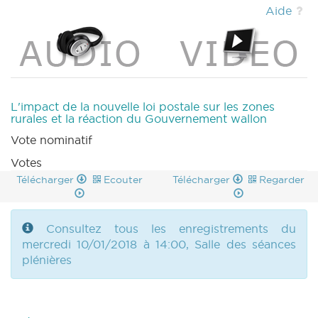
|
MOTION 978 n2 (2017-2018) (PDF)
|
Aide
MOTION 979 n1 (2017-2018) (PDF)
|
MOTION
980 n1 (2017-2018) (PDF)
|
MOTION 980 n2
(2017-2018) (PDF)
|
CRA 8 (2017-2018) (PDF)
|
COMMU 1100118 (2017-2018) (PDF)
|
QA
8 (2017-2018) (PDF)
|
CRI 8 (2017-2018)
(PDF)
|
L'impact de la nouvelle loi postale sur les zones
rurales et la réaction du Gouvernement wallon
Vote nominatif
Votes
Télécharger
Ecouter
Télécharger
Regarder
Consultez tous les enregistrements du
mercredi 10/01/2018 à 14:00, Salle des séances
plénières