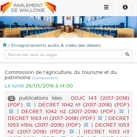
Toggle
Toggle
navigation
naviga
infos
/
Enregistrements audio & vidéo des débats
Commission de l'agriculture, du tourisme et du
patrimoine
(Composition)
Le lundi
26/03/2018 à 14:00
publications liées :
ODJC 143 (2017-2018)
12
(PDF)
|
DECRET 1042 n1 (2017-2018) (PDF)
|
DECRET 1042 n2 (2017-2018) (PDF)
|
DECRET 1053 n1 (2017-2018) (PDF)
|
DECRET
1053 n1bis (2017-2018) (PDF)
|
DECRET 1053
n2 (2017-2018) (PDF)
|
DECRET 1053 n3