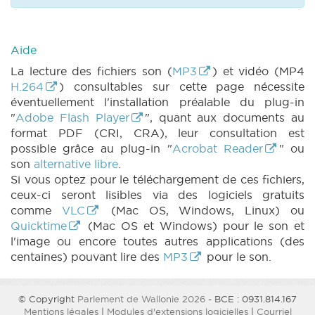
Aide
La lecture des fichiers son (
MP3
) et vidéo (MP4
H.264
) consultables sur cette page nécessite
éventuellement l'installation préalable du plug-in
"
Adobe Flash Player
", quant aux documents au
format PDF (CRI, CRA), leur consultation est
possible grâce au plug-in "
Acrobat Reader
" ou
son
alternative libre
.
Si vous optez pour le téléchargement de ces fichiers,
ceux-ci seront lisibles via des logiciels gratuits
comme
VLC
(Mac OS, Windows, Linux) ou
Quicktime
(Mac OS et Windows) pour le son et
l'image ou encore toutes autres applications (des
centaines) pouvant lire des
MP3
pour le son.
© Copyright
Parlement de Wallonie 2026
- BCE : 0931.814.167
Mentions légales
|
Modules d'extensions logicielles
|
Courriel