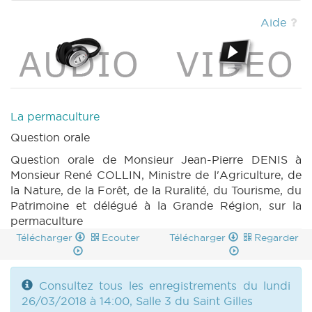
(2017-2018) (PDF)
|
BT 143 (2017-2018)
(PDF)
|
CRAC 119 (2017-2018) (PDF)
|
Aide
MOTION 1068 n1 (2017-2018) (PDF)
|
MOTION
1069 n1 (2017-2018) (PDF)
|
CRIC 119 (2017-
2018) (PDF)
|
La permaculture
Question orale
Question orale de Monsieur Jean-Pierre DENIS à
Monsieur René COLLIN, Ministre de l'Agriculture, de
la Nature, de la Forêt, de la Ruralité, du Tourisme, du
Patrimoine et délégué à la Grande Région, sur la
permaculture
Télécharger
Ecouter
Télécharger
Regarder
Consultez tous les enregistrements du lundi
26/03/2018 à 14:00, Salle 3 du Saint Gilles