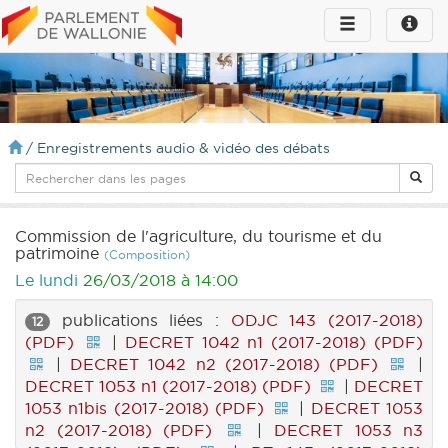
Toggle
Toggle
navigation
naviga
infos
/
Enregistrements audio & vidéo des débats
Commission de l'agriculture, du tourisme et du
patrimoine
(Composition)
Le lundi
26/03/2018 à 14:00
publications liées :
ODJC 143 (2017-2018)
12
(PDF)
|
DECRET 1042 n1 (2017-2018) (PDF)
|
DECRET 1042 n2 (2017-2018) (PDF)
|
DECRET 1053 n1 (2017-2018) (PDF)
|
DECRET
1053 n1bis (2017-2018) (PDF)
|
DECRET 1053
n2 (2017-2018) (PDF)
|
DECRET 1053 n3