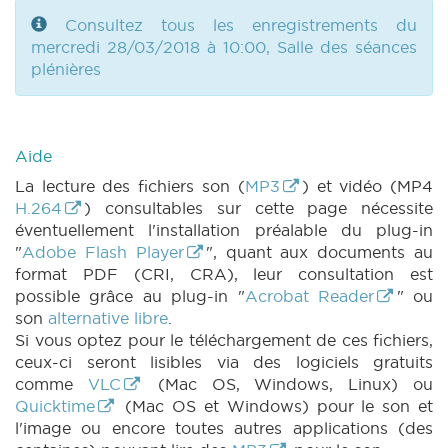
DECRET 1047 n21 (2017-2018) (PDF)
|
DECRET 1047 n22 (2017-2018) (PDF)
|
Consultez tous les enregistrements du
DECRET 1047 n23 (2017-2018) (PDF)
|
mercredi 28/03/2018 à 10:00, Salle des séances
DECRET 1047 n24 (2017-2018) (PDF)
|
plénières
DECRET 1047 n25 (2017-2018) (PDF)
|
DECRET 1047 n26 (2017-2018) (PDF)
|
DECRET 1047 n27 (2017-2018) (PDF)
|
DECRET 1047 n28 (2017-2018) (PDF)
|
Aide
DECRET 1047 n29 (2017-2018) (PDF)
|
La lecture des fichiers son (
MP3
) et vidéo (MP4
DECRET 1047 n30 (2017-2018) (PDF)
|
H.264
) consultables sur cette page nécessite
DECRET 1047 n31 (2017-2018) (PDF)
|
éventuellement l'installation préalable du plug-in
DECRET 1047 n32 (2017-2018) (PDF)
|
"
Adobe Flash Player
", quant aux documents au
DECRET 1047 n33 (2017-2018) (PDF)
|
format PDF (CRI, CRA), leur consultation est
DECRET 1047 n34 (2017-2018) (PDF)
|
possible grâce au plug-in "
Acrobat Reader
" ou
DECRET 1047 n35 (2017-2018) (PDF)
|
son
alternative libre
.
DECRET 1047 n36 (2017-2018) (PDF)
|
Si vous optez pour le téléchargement de ces fichiers,
PARCHEMIN 1047 (2017-2018) (PDF)
|
ceux-ci seront lisibles via des logiciels gratuits
DECRET 1048 n1 (2017-2018) (PDF)
|
comme
VLC
(Mac OS, Windows, Linux) ou
DECRET 1048 n2 (2017-2018) (PDF)
|
Quicktime
(Mac OS et Windows) pour le son et
DECRET 1048 n3 (2017-2018) (PDF)
|
l'image ou encore toutes autres applications (des
DECRET 1048 n4 (2017-2018) (PDF)
|