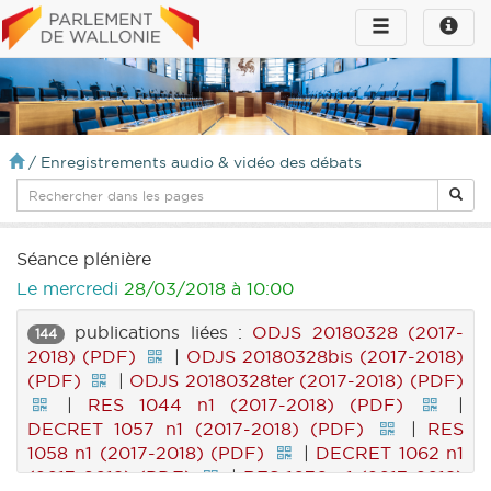
Toggle
Toggle
navigation
naviga
infos
/
Enregistrements audio & vidéo des débats
Séance plénière
Le mercredi
28/03/2018 à 10:00
publications liées :
ODJS 20180328 (2017-
144
2018) (PDF)
|
ODJS 20180328bis (2017-2018)
(PDF)
|
ODJS 20180328ter (2017-2018) (PDF)
|
RES 1044 n1 (2017-2018) (PDF)
|
DECRET 1057 n1 (2017-2018) (PDF)
|
RES
1058 n1 (2017-2018) (PDF)
|
DECRET 1062 n1
(2017-2018) (PDF)
|
RES 1070 n1 (2017-2018)