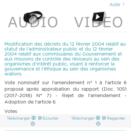
(PDF)
|
DECRET 1047 n1 (2017-2018) (PDF)
Aide
|
DECRET 1047 n2 (2017-2018) (PDF)
|
DECRET 1047 n3 (2017-2018) (PDF)
|
DECRET 1047 n4 (2017-2018) (PDF)
|
DECRET 1047 n5 (2017-2018) (PDF)
|
DECRET 1047 n6 (2017-2018) (PDF)
|
DECRET 1047 n7 (2017-2018) (PDF)
|
Modification des décrets du 12 février 2004 relatif au
DECRET 1047 n8 (2017-2018) (PDF)
|
statut de l'administrateur public et du 12 février
2004 relatif aux commissaires du Gouvernement et
DECRET 1047 n9 (2017-2018) (PDF)
|
aux missions de contrôle des réviseurs au sein des
DECRET 1047 n10 (2017-2018) (PDF)
|
organismes d'intérêt public, visant à renforcer la
DECRET 1047 n11 (2017-2018) (PDF)
|
gouvernance et l'éthique au sein des organismes
DECRET 1047 n12 (2017-2018) (PDF)
|
wallons
DECRET 1047 n13 (2017-2018) (PDF)
|
Vote nominatif sur l'amendement n° 1 à l'article 6
DECRET 1047 n14 (2017-2018) (PDF)
|
proposé après approbation du rapport (Doc. 1051
DECRET 1047 n15 (2017-2018) (PDF)
|
(2017-2018) N° 7) - Rejet de l'amendement -
DECRET 1047 n16 (2017-2018) (PDF)
|
Adoption de l'article 6
DECRET 1047 n17 (2017-2018) (PDF)
|
Votes
DECRET 1047 n18 (2017-2018) (PDF)
|
Télécharger
DECRET 1047 n19 (2017-2018) (PDF)
Ecouter
Télécharger
Regarder
|
DECRET 1047 n20 (2017-2018) (PDF)
|